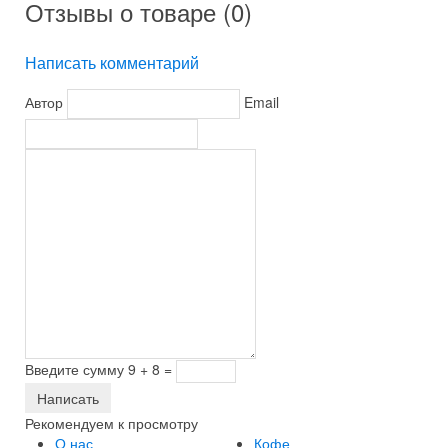
Отзывы о товаре (
0
)
Написать комментарий
Автор
Email
Введите сумму 9 + 8
=
Рекомендуем к просмотру
-5%
-6%
Элитный кофе Bazzara
Элитный гор.шоколад
Diemme Nespresso Spirito
Элитный кофе премиум
Элитный кофе премиум
О нас
Кофе